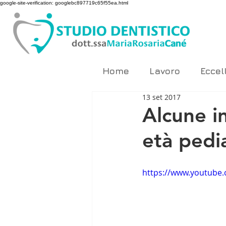
google-site-verification: googlebc897719c65f55ea.html
Home
Lavoro
Eccel
13 set 2017
Alcune in
età pedia
https://www.youtube