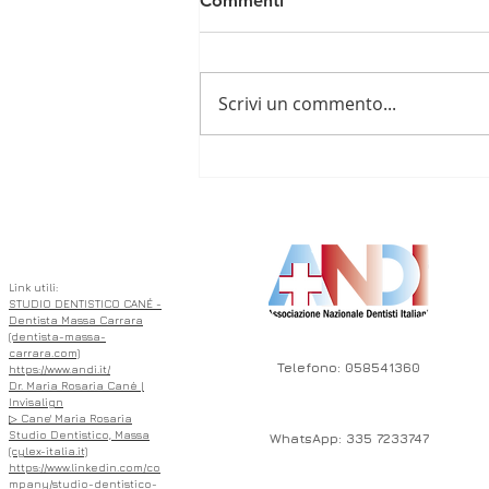
Commenti
Scrivi un commento...
🦷 L’Importanza di
Intercettare Precocemente
ASSOCIATO
le Malocclusioni Dentali nei
Bambini 🦷
Link utili:
STUDIO DENTISTICO CANÉ -
Dentista Massa Carrara
(dentista-massa-
carrara.com)
Telefono: 058541360
https://www.andi.it/
Dr. Maria Rosaria Cané |
Invisalign
▷ Cane' Maria Rosaria
Studio Dentistico, Massa
WhatsApp: 335 7233747
(cylex-italia.it)
https://www.linkedin.com/co
mpany/studio-dentistico-