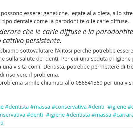
i possono essere: genetiche, legate alla dieta, allo str
i tipo dentale come la parodontite o le carie diffuse.
derare che le carie diffuse e la parodontit
o cattivo persistente. 
obbiamo sottovalutare l'Alitosi perché potrebbe essere
e sulla salute dei denti. Per cui una seduta di Igiene
a una visita con il Dentista, potrebbe permettere di tr
 di risolvere il problema. 
problema simile chiamaci allo 058541360 per una visi
ne
#dentista
#massa
#conservativa
#denti
#igiene
#
nservativa
#denti
#igiene
#dentista
#massa
#carrar
ti