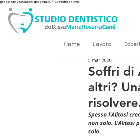
google-site-verification: googlebc897719c65f55ea.html
Home
Lavoro
Eccel
5 mar 2020
Soffri di
altri? Un
risolvere.
Spesso l'Alitosi cr
non solo. L'Alitosi
solo.