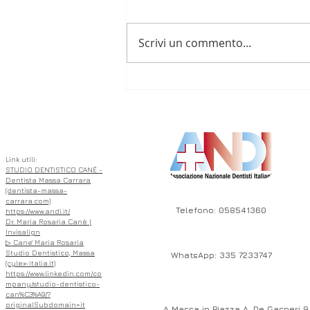
Scrivi un commento...
Un sorriso allineato senza
compromessi!
ASSOCIATO
Link utili:
STUDIO DENTISTICO CANÉ -
Dentista Massa Carrara
(dentista-massa-
carrara.com)
Telefono: 058541360
https://www.andi.it/
Dr. Maria Rosaria Cané |
Invisalign
▷ Cane' Maria Rosaria
Studio Dentistico, Massa
WhatsApp: 335 7233747
(cylex-italia.it)
https://www.linkedin.com/co
mpany/studio-dentistico-
can%C3%A9/?
originalSubdomain=it
A Massa in Piazza A. De Gasperi 9