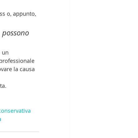
ess o, appunto, 
e possono 
 un 
 professionale 
ovare la causa 
ta.
conservativa
a