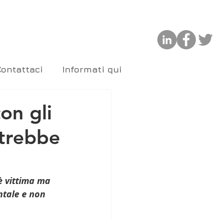
Contattaci
Informati qui
con gli
otrebbe
è vittima ma 
ntale e non 