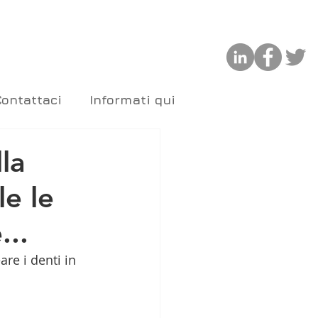
Contattaci
Informati qui
la
le le
...
re i denti in 