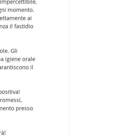
mpercettibile, 
 ogni momento. 
fettamente ai 
za il fastidio 
le. Gli 
a igiene orale 
arantiscono il 
ositiva! 
promessi, 
amento presso 
rà!