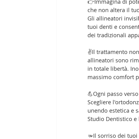
👉Immagina di poter
che non altera il t
Gli allineatori invi
tuoi denti e consent
dei tradizionali app
✌️Il trattamento no
allineatori sono rim
in totale libertà. In
massimo comfort per
💪Ogni passo verso 
Scegliere l'ortodonz
unendo estetica e s
Studio Dentistico e 
🫳Il sorriso dei tuo