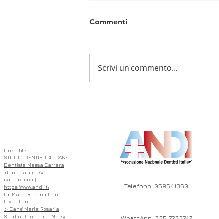
Commenti
Scrivi un commento...
🦷 L’Importanza di
Intercettare Precocemente
ASSOCIATO
le Malocclusioni Dentali nei
Bambini 🦷
Link utili:
STUDIO DENTISTICO CANÉ -
Dentista Massa Carrara
(dentista-massa-
carrara.com)
Telefono: 058541360
https://www.andi.it/
Dr. Maria Rosaria Cané |
Invisalign
▷ Cane' Maria Rosaria
Studio Dentistico, Massa
WhatsApp: 335 7233747