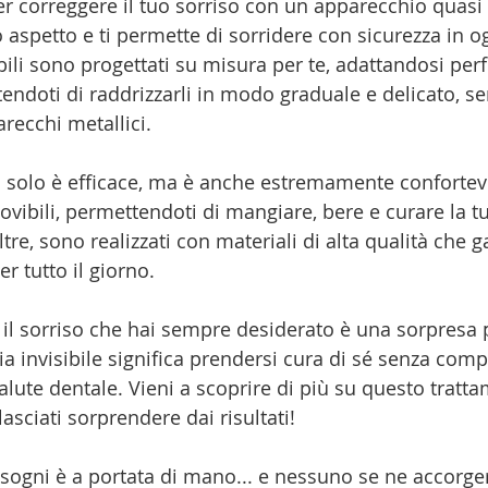
 correggere il tuo sorriso con un apparecchio quasi i
uo aspetto e ti permette di sorridere con sicurezza in
sibili sono progettati su misura per te, adattandosi per
endoti di raddrizzarli in modo graduale e delicato, sen
arecchi metallici.
n solo è efficace, ma è anche estremamente confortevo
ovibili, permettendoti di mangiare, bere e curare la tu
oltre, sono realizzati con materiali di alta qualità che g
 tutto il giorno.
il sorriso che hai sempre desiderato è una sorpresa p
ia invisibile significa prendersi cura di sé senza com
alute dentale. Vieni a scoprire di più su questo tratt
lasciati sorprendere dai risultati!
i sogni è a portata di mano... e nessuno se ne accorge