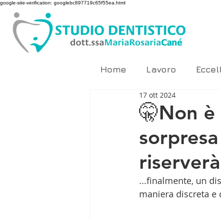
google-site-verification: googlebc897719c65f55ea.html
Home
Lavoro
Eccel
17 ott 2024
🤫Non è 
sorpresa 
riserverà
...finalmente, un di
maniera discreta e 