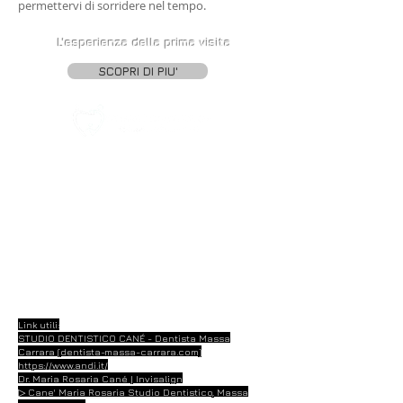
permettervi di sorridere nel tempo.
L'esperienza della prima visita
SCOPRI DI PIU'
CONTATTI
Telefono: 0585 41360
WhatsApp: 335 7233747
Indirizzo: Piazza Alcide de Gasperi, 9,
54100 Massa.
Link utili:
STUDIO DENTISTICO CANÉ - Dentista Massa
Carrara (dentista-massa-carrara.com)
https://www.andi.it/
Dr. Maria Rosaria Cané | Invisalign
▷ Cane' Maria Rosaria Studio Dentistico, Massa