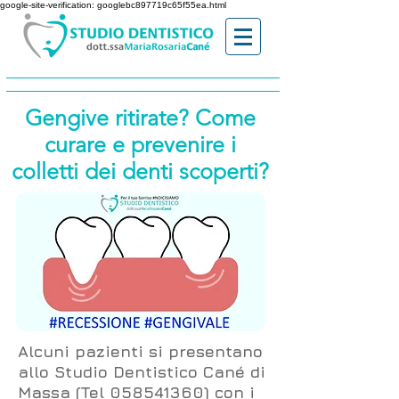
google-site-verification: googlebc897719c65f55ea.html
Gengive ritirate? Come
curare e prevenire i
colletti dei denti scoperti?
Alcuni pazienti si presentano
allo Studio Dentistico Cané di
Massa (Tel
058541360
) con i