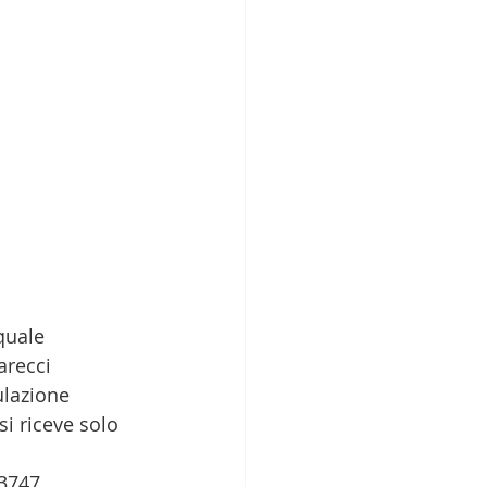
quale 
arecci 
ulazione 
si riceve solo 
3747.