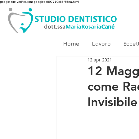
google-site-verification: googlebc897719c65f55ea.html
Home
Lavoro
Eccel
12 apr 2021
12 Maggi
come Rad
Invisibil