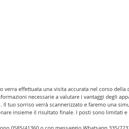
o verra effettuata una visita accurata nel corso della 
informazioni necessarie a valutare i vantaggi degli app
li. Il tuo sorriso verrà scannerizzato e faremo una sim
are insieme il risultato finale. I posti sono limitati e 
lefono 0585/41360 o con messaggio Whatsapp 335/723