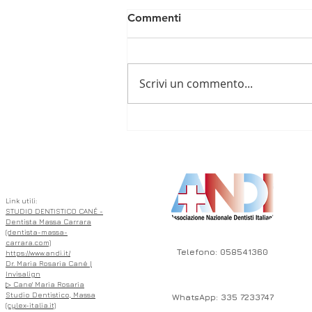
Commenti
Scrivi un commento...
🦷 L’Importanza di
Intercettare Precocemente
ASSOCIATO
le Malocclusioni Dentali nei
Bambini 🦷
Link utili:
STUDIO DENTISTICO CANÉ -
Dentista Massa Carrara
(dentista-massa-
carrara.com)
Telefono: 058541360
https://www.andi.it/
Dr. Maria Rosaria Cané |
Invisalign
▷ Cane' Maria Rosaria
Studio Dentistico, Massa
WhatsApp: 335 7233747
(cylex-italia.it)