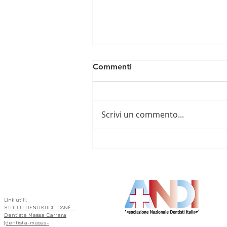
Commenti
Scrivi un commento...
🦷 L’Importanza di
Intercettare Precocemente
ASSOCIATO
le Malocclusioni Dentali nei
Bambini 🦷
Link utili:
STUDIO DENTISTICO CANÉ -
Dentista Massa Carrara
(dentista-massa-