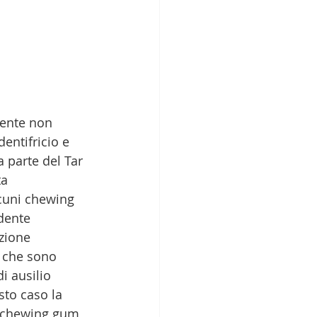
ente non 
entifricio e 
 parte del Tar 
ta 
lcuni chewing 
dente 
zione 
e che sono 
i ausilio 
sto caso la 
l chewing gum 