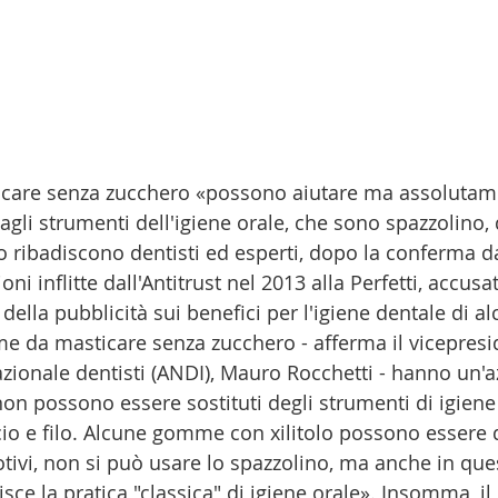
care senza zucchero «possono aiutare ma assolutam
agli strumenti dell'igiene orale, che sono spazzolino, d
Lo ribadiscono dentisti ed esperti, dopo la conferma da
oni inflitte dall'Antitrust nel 2013 alla Perfetti, accusa
della pubblicità sui benefici per l'igiene dentale di a
 da masticare senza zucchero - afferma il vicepresi
azionale dentisti (ANDI), Mauro Rocchetti - hanno un'a
 non possono essere sostituti degli strumenti di igien
cio e filo. Alcune gomme con xilitolo possono essere d
tivi, non si può usare lo spazzolino, ma anche in que
ce la pratica "classica" di igiene orale». Insomma, i