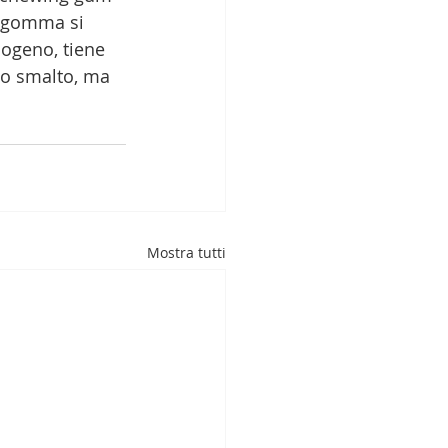
a gomma si 
iogeno, tiene 
lo smalto, ma 
Mostra tutti