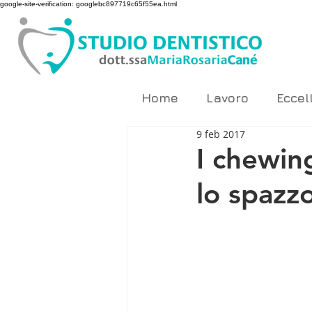
google-site-verification: googlebc897719c65f55ea.html
Home
Lavoro
Eccel
9 feb 2017
I chewin
lo spazzo