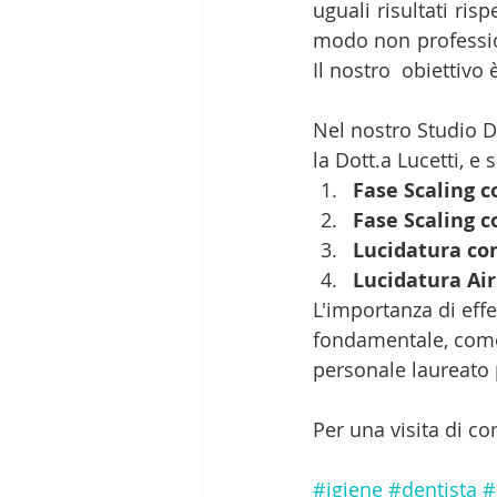
uguali risultati ris
modo non profession
Il nostro  obiettivo
Nel nostro Studio D
la Dott.a Lucetti, e 
Fase Scaling c
Fase Scaling c
Lucidatura co
Lucidatura Air
L'importanza di eff
fondamentale, come 
personale laureato 
Per una visita di co
#igiene
#dentista
#