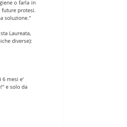
iene o farla in 
future protesi. 
la soluzione."
sta Laureata, 
iche diverse): 
 6 mesi e' 
!" e solo da 