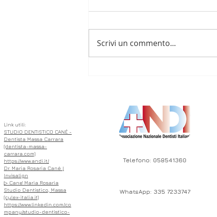
Scrivi un commento...
🦷 L’Importanza di
Intercettare Precocemente
ASSOCIATO
le Malocclusioni Dentali nei
Bambini 🦷
Link utili:
STUDIO DENTISTICO CANÉ -
Dentista Massa Carrara
(dentista-massa-
carrara.com)
Telefono: 058541360
https://www.andi.it/
Dr. Maria Rosaria Cané |
Invisalign
▷ Cane' Maria Rosaria
Studio Dentistico, Massa
WhatsApp: 335 7233747
(cylex-italia.it)
https://www.linkedin.com/co
mpany/studio-dentistico-