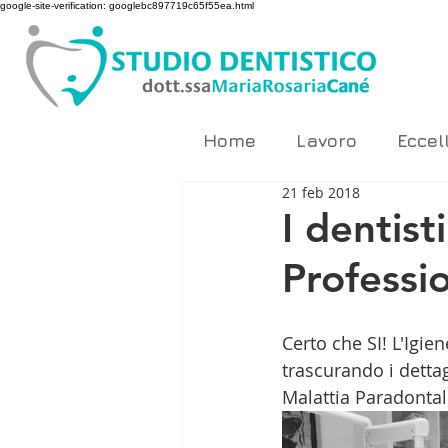
google-site-verification: googlebc897719c65f55ea.html
Home
Lavoro
Eccel
21 feb 2018
I dentist
Professio
Certo che SI! L'Igi
trascurando i dettagl
Malattia Paradontal