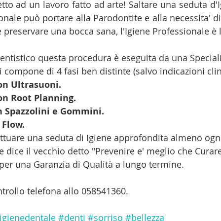
petto ad un lavoro fatto ad arte! Saltare una seduta d'Ig
ale può portare alla Parodontite e alla necessita' di 
 è preservare una bocca sana, l'Igiene Professionale è 
entistico questa procedura è eseguita da una Speciali
si compone di 4 fasi ben distinte (salvo indicazioni clin
on Ultrasuoni.
on Root Planning.
n Spazzolini e Gommini.
 Flow.
ettuare una seduta di Igiene approfondita almeno ogni
dice il vecchio detto "Prevenire e' meglio che Curare
per una Garanzia di Qualità a lungo termine. 
ntrollo telefona allo 058541360.
igienedentale
#denti
#sorriso
#bellezza