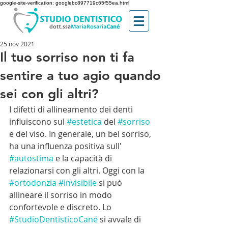
google-site-verification: googlebc897719c65f55ea.html
25 nov 2021
Il tuo sorriso non ti fa
sentire a tuo agio quando
sei con gli altri?
I difetti di allineamento dei denti 
influiscono sul 
#estetica
 del 
#sorriso
e del viso. In generale, un bel sorriso, 
ha una influenza positiva sull' 
#autostima
 e la capacità di 
relazionarsi con gli altri. Oggi con la 
#ortodonzia
#invisibile
 si può 
allineare il sorriso in modo 
confortevole e discreto. Lo 
#StudioDentisticoCané
 si avvale di 