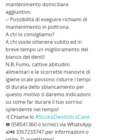
mantenimento domiciliare 
aggiuntivo.
✅Possibilità di eseguire richiami di 
mantenimento in poltrona.
A chi lo consigliamo?
A chi vuole ottenere subito ed in 
breve tempo un miglioramento del 
bianco dei denti!
N.B. Fumo, cattive abitudini 
alimentari e le scorrette manovre di 
igiene orale possono ridurre i tempi 
di durata dello sbiancamento per 
questo motivo ti daremo indicazioni 
su come far durare il tuo sorriso 
splendente nel tempo!
🤙Chiama lo 
#StudioDentisticoCanè
☎️ 058541360 o scrivici via WhatsApp 
al📲 3357233747 per informazioni o 
visite. Ti aspettiamo!