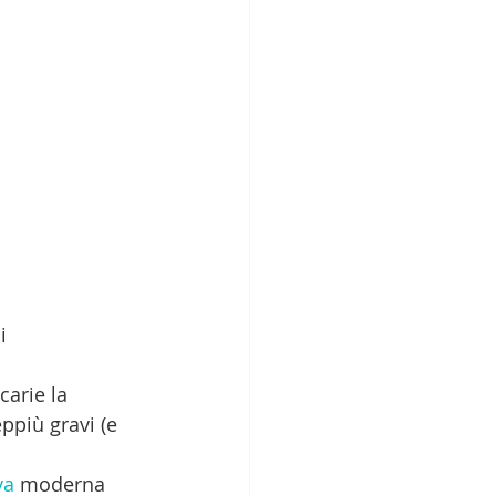
i 
carie la 
ppiù gravi (e 
va
 moderna 