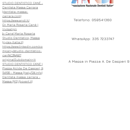
STUDIO DENTISTICO CANÉ -
Dentista Massa Carrara
(dentista-massa-
carrara.com)
Telefono: 058541360
https://www.andi.it/
Dr. Maria Rosaria Cané |
Invisalign
▷ Cane' Maria Rosaria
Studio Dentistico, Massa
WhatsApp: 335 7233747
(cylex-italia.it)
https://www.linkedin.com/co
mpany/studio-dentistico-
can%C3%A9/?
originalSubdomain=it
A Massa in Piazza A. De Gasperi 9
STUDIO DENTISTICO CANE' |
Piazza Alcide De Gasperi, 9,
54100 - Massa (italy724.info)
Dentista massa carrara -
Massa (MS) (boxert.it)