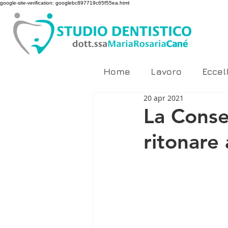
google-site-verification: googlebc897719c65f55ea.html
Home
Lavoro
Eccel
20 apr 2021
La Conser
ritonare