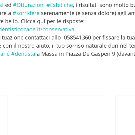
si
 ed 
#Otturazioni
#Estetiche
, i risultati sono molto b
re a 
#sorridere
 serenamente (e senza dolore) agli am
 bello. Clicca qui per le risposte:
entisticocane.it/conservativa
situazione contattaci allo  058541360 per fissare la tua
e con il nostro aiuto, il tuo sorriso naturale duri nel t
Cané
#dentista
 a Massa in Piazza De Gasperi 9 (davanti