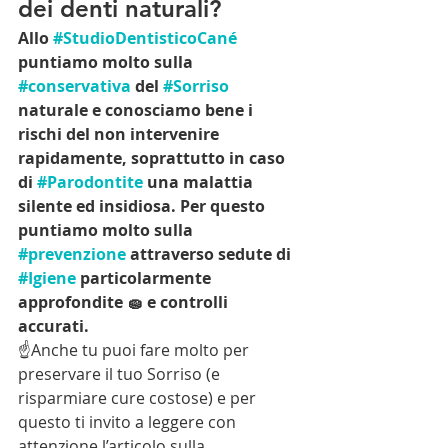
dei denti naturali?
Allo 
#StudioDentisticoCané
puntiamo molto sulla 
#conservativa
 del 
#Sorriso
naturale e conosciamo bene i 
rischi del non intervenire 
rapidamente, soprattutto in caso 
di 
#Parodontite
 una malattia 
silente ed insidiosa. Per questo 
puntiamo molto sulla 
#prevenzione
 attraverso sedute di 
#Igiene
 particolarmente 
approfondite 🧽 e controlli 
accurati.
☝️Anche tu puoi fare molto per 
preservare il tuo Sorriso (e 
risparmiare cure costose) e per 
questo ti invito a leggere con 
attenzione l’articolo sulla 