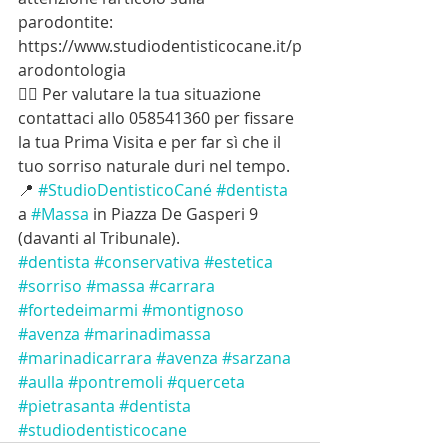
parodontite: 
https://www.studiodentisticocane.it/p
arodontologia
👉🏻 Per valutare la tua situazione 
contattaci allo 058541360 per fissare 
la tua Prima Visita e per far sì che il 
tuo sorriso naturale duri nel tempo.
📍 
#StudioDentisticoCané
#dentista
a 
#Massa
 in Piazza De Gasperi 9 
(davanti al Tribunale).
#dentista
#conservativa
#estetica
#sorriso
#massa
#carrara
#fortedeimarmi
#montignoso
#avenza
#marinadimassa
#marinadicarrara
#avenza
#sarzana
#aulla
#pontremoli
#querceta
#pietrasanta
#dentista
#studiodentisticocane