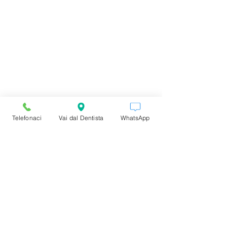
Telefonaci
Vai dal Dentista
WhatsApp
Commenti
Scrivi un commento...
🦷 L’IMPORTANZA
Un sorriso allin