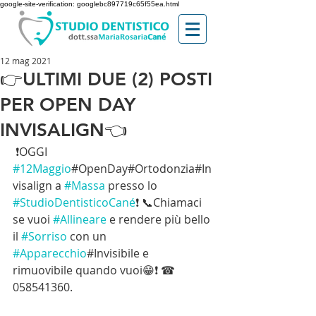
google-site-verification: googlebc897719c65f55ea.html
12 mag 2021
👉ULTIMI DUE (2) POSTI
PER OPEN DAY
INVISALIGN👈
 ❗OGGI 
#12Maggio
#OpenDay#Ortodonzia#In
visalign a 
#Massa
 presso lo 
#StudioDentisticoCané
❗ 📞Chiamaci 
se vuoi 
#Allineare
 e rendere più bello 
il 
#Sorriso
 con un 
#Apparecchio
#Invisibile e 
rimuovibile quando vuoi😁❗ ☎ 
058541360. 