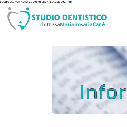
google-site-verification: googlebc897719c65f55ea.html
Home
Lavoro
Eccel
Info