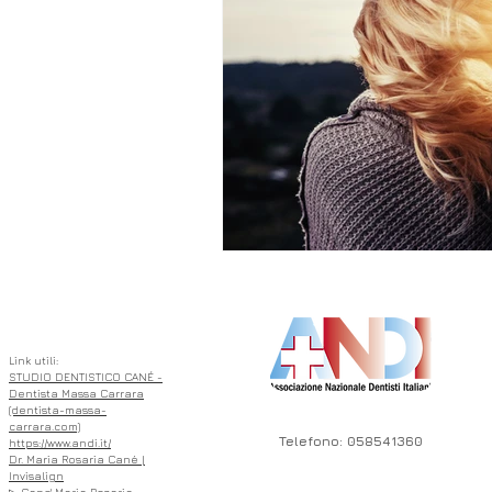
ASSOCIATO
Link utili:
STUDIO DENTISTICO CANÉ -
Dentista Massa Carrara
(dentista-massa-
carrara.com)
Telefono: 058541360
https://www.andi.it/
Dr. Maria Rosaria Cané |
Invisalign