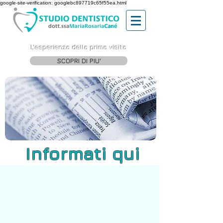
google-site-verification: googlebc897719c65f55ea.html
L'esperienza della prima visita
SCOPRI DI PIU'
Informati qui