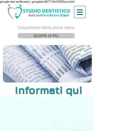
google-site-verification: googlebc897719c65f55ea.html
L'esperienza della prima visita
SCOPRI DI PIU'
Informati qui