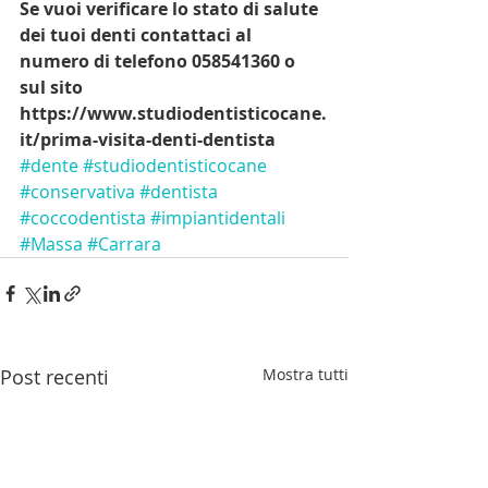
Se vuoi verificare lo stato di salute 
dei tuoi denti contattaci al 
numero di telefono 058541360 o 
sul sito 
https://www.studiodentisticocane.
it/prima-visita-denti-dentista
#dente
#studiodentisticocane
#conservativa
#dentista
#coccodentista
#impiantidentali
#Massa
#Carrara
Post recenti
Mostra tutti