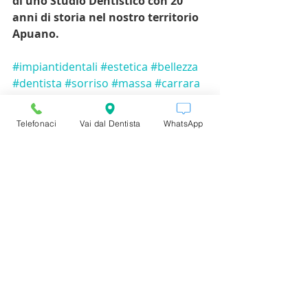
di uno Studio Dentistico con 20 
anni di storia nel nostro territorio 
Apuano.
#impiantidentali
#estetica
#bellezza
#dentista
#sorriso
#massa
#carrara
#studiodentistico
Telefonaci
Vai dal Dentista
WhatsApp
Post recenti
Mostra tutti