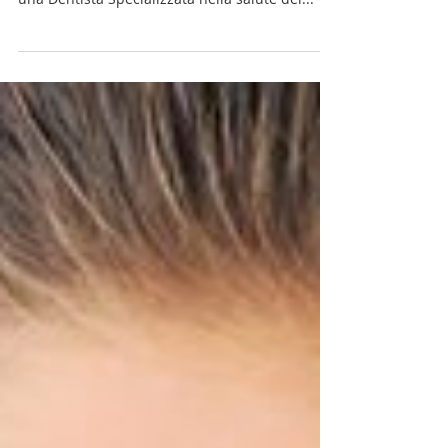
Nello Studio Dentistico Cané di Massa (Tel.
058541360) troverai una Pedodonzista ovvero
una Dentista Specializzata nella salute del...