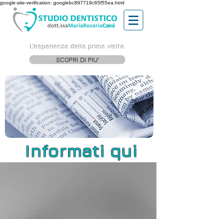
google-site-verification: googlebc897719c65f55ea.html
L'esperienza della prima visita
SCOPRI DI PIU'
Informati qui