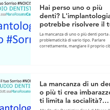
Hai perso uno o più
denti? L'implantologi
potrebbe risolvere il 
problema ma devi sa
La mancanza di uno o più denti porta 
che...
problematicità di vario tipo. Parlare
correttamente, mangiare il proprio ci
preferito, scherzare...
La mancanza di un de
o più ti crea imbarazz
ti limita la socialità?
Cerchi una soluzione?