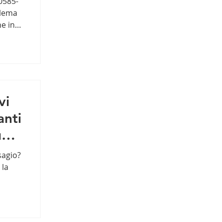
0585-
blema
e in
vi
anti
una
sagio?
 la