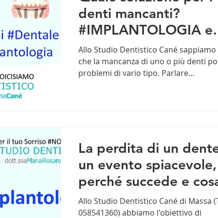
denti mancanti?
#IMPLANTOLOGIA e
#PROTESI . Come
Allo Studio Dentistico Cané sappiamo
valutare Prezzo e
che la mancanza di uno o più denti po
problemi di vario tipo. Parlare
Qualità?
correttamente,...
La perdita di un dent
un evento spiacevole
perché succede e cos
fare per risolvere?
Allo Studio Dentistico Cané di Massa (
058541360) abbiamo l'obiettivo di