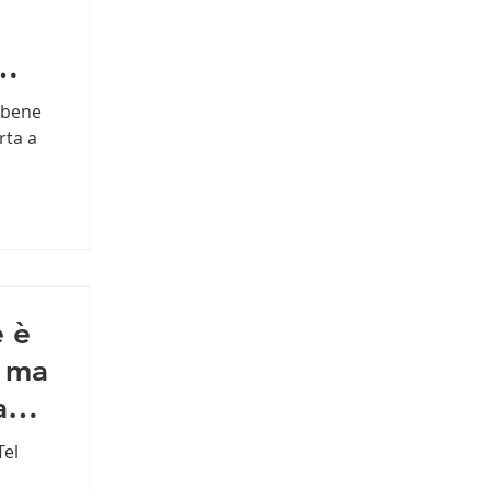
 bene
rta a
e è
, ma
a
Tel