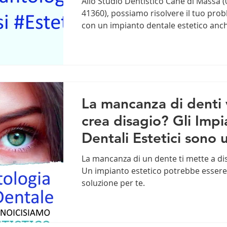
Allo Studio Dentistico Cané di Massa (
41360), possiamo risolvere il tuo pro
con un impianto dentale estetico anch
tempi...
La mancanza di denti 
crea disagio? Gli Impi
Dentali Estetici sono 
soluzione definitiva!
La mancanza di un dente ti mette a di
Un impianto estetico potrebbe essere
soluzione per te.