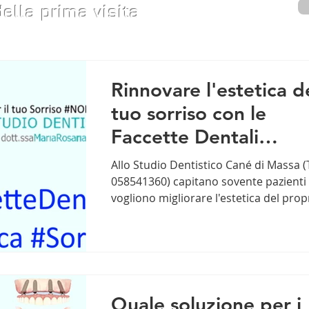
ella prima visita
Rinnovare l'estetica d
tuo sorriso con le
Faccette Dentali
Estetiche? Cosa devi
Allo Studio Dentistico Cané di Massa (T
sapere?
058541360) capitano sovente pazienti
vogliono migliorare l'estetica del prop
sorriso...
Quale soluzione per i