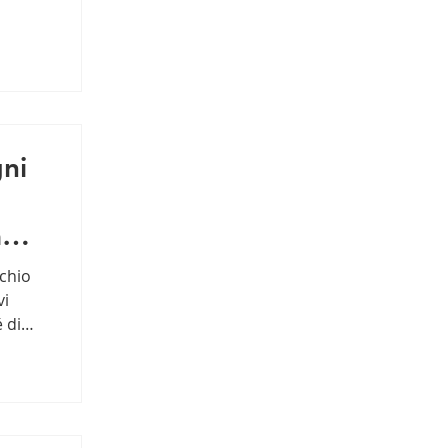
gni
nti
cchio
vi
 di