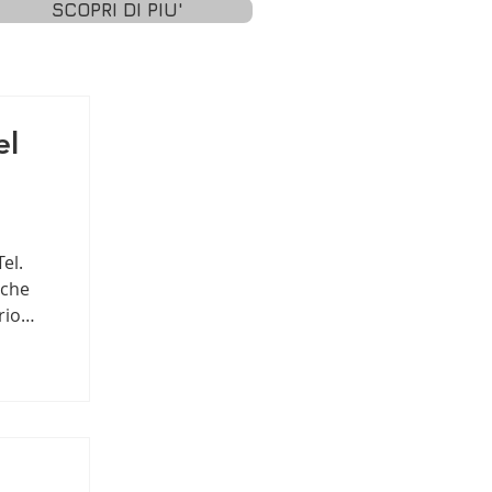
SCOPRI DI PIU'
el
el.
 che
rio