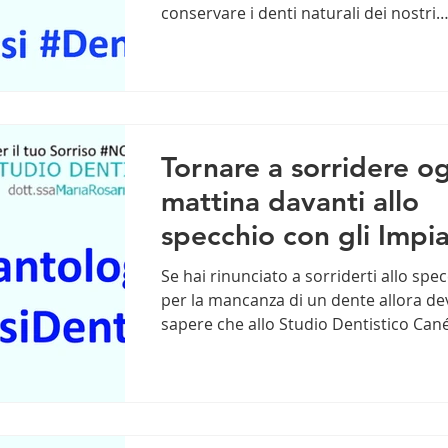
conservare i denti naturali dei nostri
pazienti. Tuttavia a...
Tornare a sorridere o
mattina davanti allo
specchio con gli Impia
Dentali Estetici?
Se hai rinunciato a sorriderti allo spe
Possibile!
per la mancanza di un dente allora de
sapere che allo Studio Dentistico Cané
Massa...