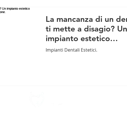
La mancanza di un de
ti mette a disagio? U
impianto estetico
potrebbe essere la
Impianti Dentali Estetici.
soluzione.
Home