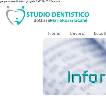
google-site-verification: googlebc897719c65f55ea.html
Home
Lavoro
Eccel
Info