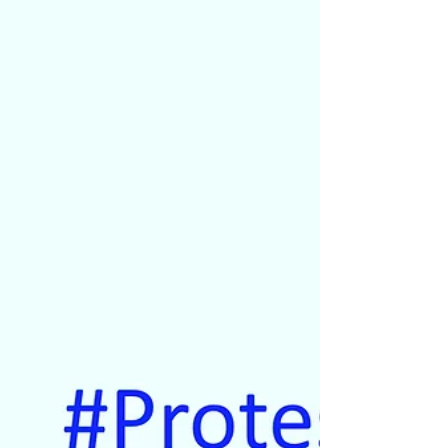
QUANDO POTRESTI TORNARE A SORRIDERE IN
TEMPI BREVI!...