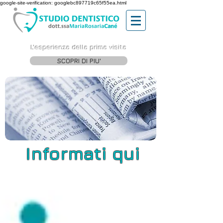
google-site-verification: googlebc897719c65f55ea.html
L'esperienza della prima visita
SCOPRI DI PIU'
Informati qui