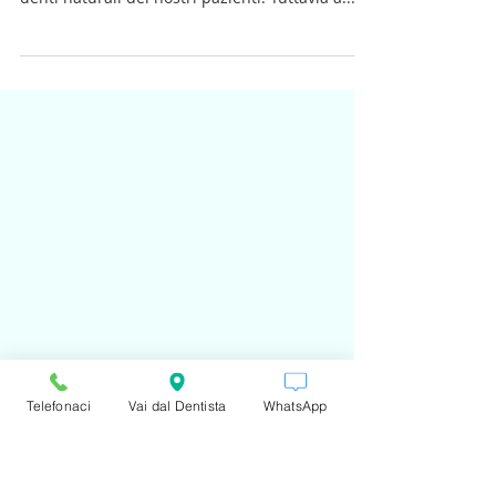
risolvere?
Allo Studio Dentistico Cané di Massa (Tel
058541360) abbiamo l'obiettivo di conservare i
denti naturali dei nostri pazienti. Tuttavia a...
Telefonaci
Vai dal Dentista
WhatsApp