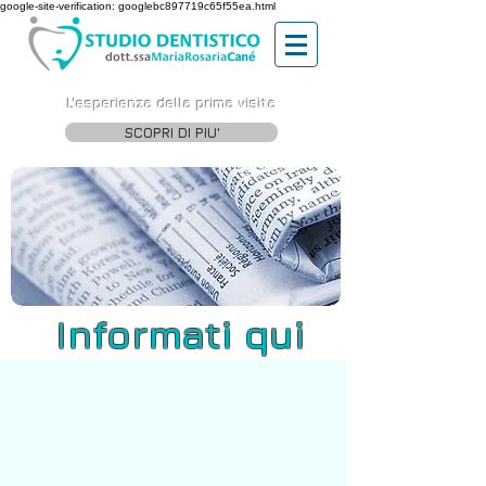
google-site-verification: googlebc897719c65f55ea.html
L'esperienza della prima visita
SCOPRI DI PIU'
Informati qui