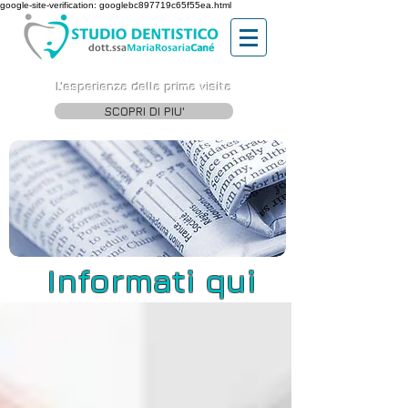
google-site-verification: googlebc897719c65f55ea.html
L'esperienza della prima visita
SCOPRI DI PIU'
Informati qui