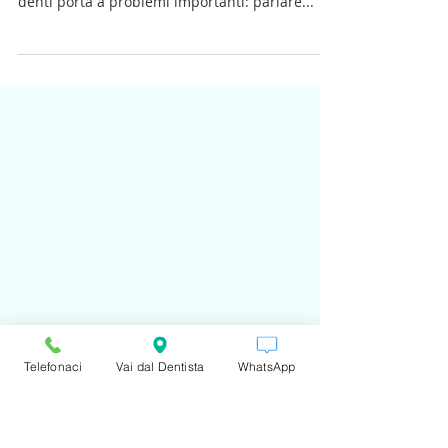
#PREZZO e #QUALITA'?
Allo Studio Dentistico Cané di Massa (Tel 0585-
41360) sappiamo che la mancanza di uno o più
denti porta a problemi importanti: parlare...
Telefonaci
Vai dal Dentista
WhatsApp